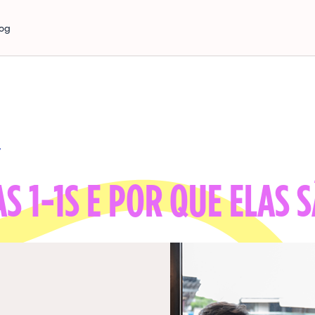
log
y
S 1-1S E POR QUE ELAS S