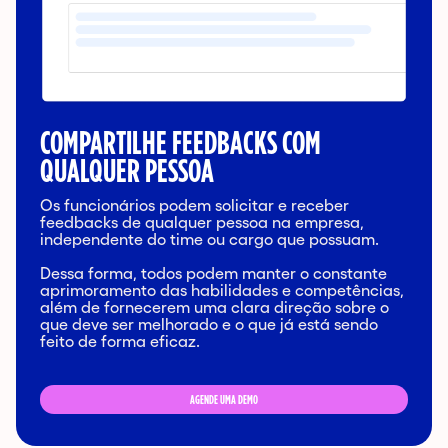
COMPARTILHE FEEDBACKS COM
TEN
QUALQUER PESSOA
SEM
EDIN
Os funcionários podem solicitar e receber
Com o
em os
feedbacks de qualquer pessoa na empresa,
cons
n,
independente do time ou cargo que possuam.
colab
m
ra da
Dessa forma, todos podem manter o constante
Além 
aprimoramento das habilidades e competências,
mant
além de fornecerem uma clara direção sobre o
coere
que deve ser melhorado e o que já está sendo
trans
feito de forma eficaz.
AGENDE UMA DEMO