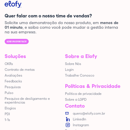
Quer falar com o nosso time de vendas?
Solicite uma demonstração do nosso produto, em
menos de
01 minuto
, e saiba como você pode mudar a gestão interna
na sua empresa.
AGENDE UMA DEMONSTRAÇÃO!
Soluções
Sobre a Elofy
OKRs
Sobre Nós
Contrato de metas
Login
Avaliações
Trabalhe Conosco
Feedbacks
Políticas & Privacidade
Pesquisas
Pulso
Política de privacidade
Pesquisa de desligamento e
Sobre a LGPD
experiências
Contato
Elogios
quero@elofy.com.br
PDI
LinkedIn
1-1s
Instagram