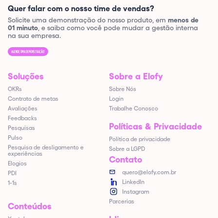
Quer falar com o nosso time de vendas?
Solicite uma demonstração do nosso produto, em
menos de
01 minuto
, e saiba como você pode mudar a gestão interna
na sua empresa.
AGENDE UMA DEMONSTRAÇÃO!
Soluções
Sobre a Elofy
OKRs
Sobre Nós
Contrato de metas
Login
Avaliações
Trabalhe Conosco
Feedbacks
Políticas & Privacidade
Pesquisas
Pulso
Política de privacidade
Pesquisa de desligamento e
Sobre a LGPD
experiências
Contato
Elogios
quero@elofy.com.br
PDI
LinkedIn
1-1s
Instagram
Parcerias
Conteúdos