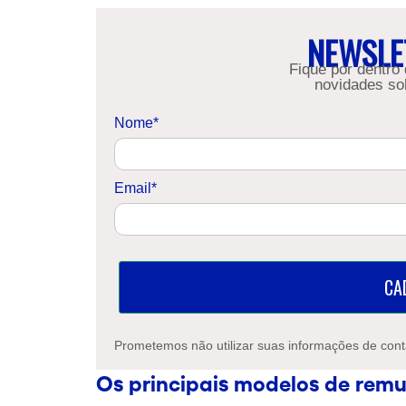
NEWSLE
Fique por dentro
novidades so
Nome*
Email*
CA
Prometemos não utilizar suas informações de cont
Os principais modelos de remu