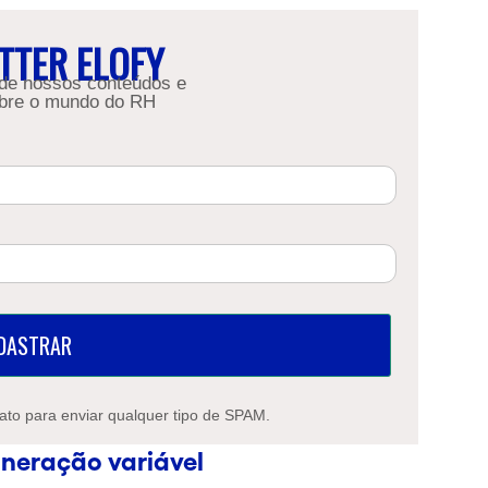
TTER ELOFY
 de nossos conteúdos e
bre o mundo do RH
DASTRAR
ato para enviar qualquer tipo de SPAM.
neração variável