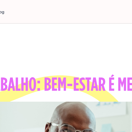
log
ABALHO: BEM-ESTAR É M