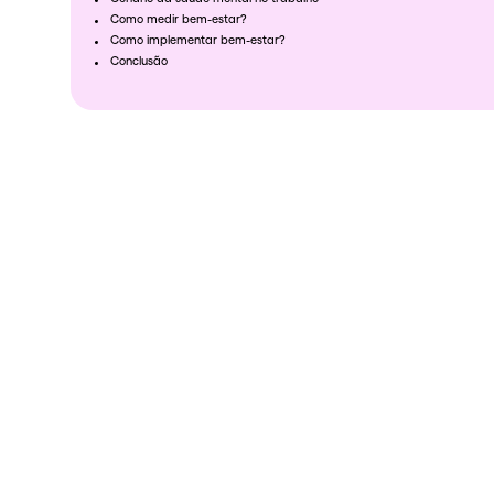
Como medir bem-estar?
Como implementar bem-estar?
Conclusão