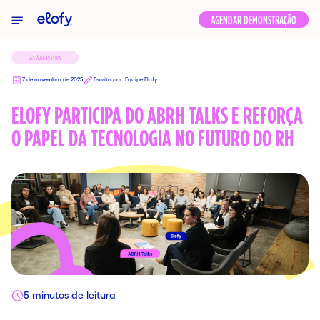
Elofy
AGENDAR DEMONSTRAÇÃO
GESTÃO DE PESSOAS
7 de novembro de 2025
Escrito por: Equipe Elofy
ELOFY PARTICIPA DO ABRH TALKS E REFORÇA
O PAPEL DA TECNOLOGIA NO FUTURO DO RH
5 minutos de leitura