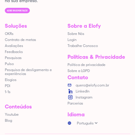
na sua empresa.
AGENDE UMA DEMONSTRAÇÃO!
Soluções
Sobre a Elofy
OKRs
Sobre Nós
Contrato de metas
Login
Avaliações
Trabalhe Conosco
Feedbacks
Políticas & Privacidade
Pesquisas
Pulso
Política de privacidade
Pesquisa de desligamento e
Sobre a LGPD
experiências
Contato
Elogios
quero@elofy.com.br
PDI
LinkedIn
1-1s
Instagram
Parcerias
Conteúdos
Idioma
Youtube
Blog