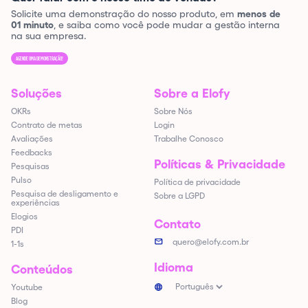
Solicite uma demonstração do nosso produto, em
menos de
01 minuto
, e saiba como você pode mudar a gestão interna
na sua empresa.
AGENDE UMA DEMONSTRAÇÃO!
Soluções
Sobre a Elofy
OKRs
Sobre Nós
Contrato de metas
Login
Avaliações
Trabalhe Conosco
Feedbacks
Políticas & Privacidade
Pesquisas
Pulso
Política de privacidade
Pesquisa de desligamento e
Sobre a LGPD
experiências
Elogios
Contato
PDI
quero@elofy.com.br
1-1s
Idioma
Conteúdos
Youtube
Blog