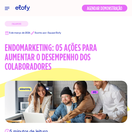
Elofy
AGENDAR DEMONSTRAÇÃO
ENGAJAMENTO
5 de março de 2024
Escrito por: Equipe Elofy
ENDOMARKETING: 05 AÇÕES PARA
AUMENTAR O DESEMPENHO DOS
COLABORADORES
5 minutos de leitura