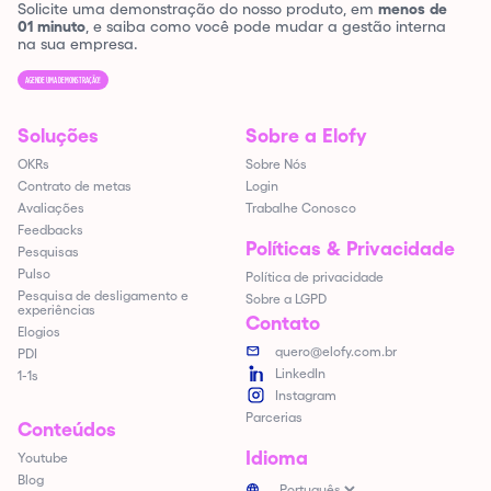
Solicite uma demonstração do nosso produto, em
menos de
01 minuto
, e saiba como você pode mudar a gestão interna
na sua empresa.
AGENDE UMA DEMONSTRAÇÃO!
Soluções
Sobre a Elofy
OKRs
Sobre Nós
Contrato de metas
Login
Avaliações
Trabalhe Conosco
Feedbacks
Políticas & Privacidade
Pesquisas
Pulso
Política de privacidade
Pesquisa de desligamento e
Sobre a LGPD
experiências
Contato
Elogios
quero@elofy.com.br
PDI
LinkedIn
1-1s
Instagram
Parcerias
Conteúdos
Idioma
Youtube
Blog